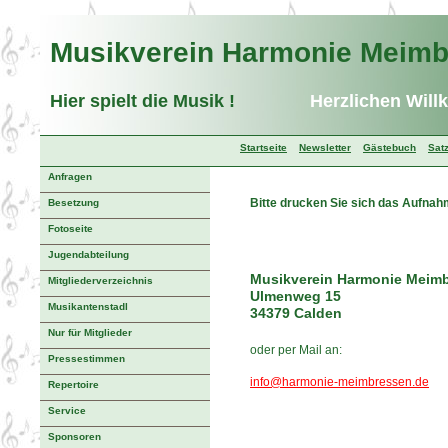
Musikverein Harmonie Meim
Hier spielt die Musik !
Herzlichen Will
Startseite
Newsletter
Gästebuch
Sat
Anfragen
Bitte drucken Sie sich das Aufna
Besetzung
Fotoseite
Jugendabteilung
Musikverein Harmonie Meim
Mitgliederverzeichnis
Ulmenweg 15
Musikantenstadl
34379 Calden
Nur für Mitglieder
oder per Mail an:
Pressestimmen
info@harmonie-meimbressen.de
Repertoire
Service
Sponsoren