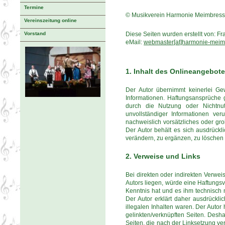
Termine
© Musikverein Harmonie Meimbress
Vereinszeitung online
Vorstand
Diese Seiten wurden erstellt von: F
eMail:
webmaster[at]harmonie-meim
1. Inhalt des Onlineangebot
Der Autor übernimmt keinerlei Gewäh
Informationen. Haftungsansprüche g
durch die Nutzung oder Nichtnut
unvollständiger Informationen ver
nachweislich vorsätzliches oder gro
Der Autor behält es sich ausdrück
verändern, zu ergänzen, zu löschen o
2. Verweise und Links
Bei direkten oder indirekten Verwei
Autors liegen, würde eine Haftungsve
Kenntnis hat und es ihm technisch 
Der Autor erklärt daher ausdrückli
illegalen Inhalten waren. Der Autor 
gelinkten/verknüpften Seiten. Deshal
Seiten, die nach der Linksetzung ver