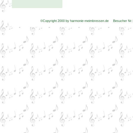
©Copyright 2000 by harmonie-meimbressen.de Besucher Nr.