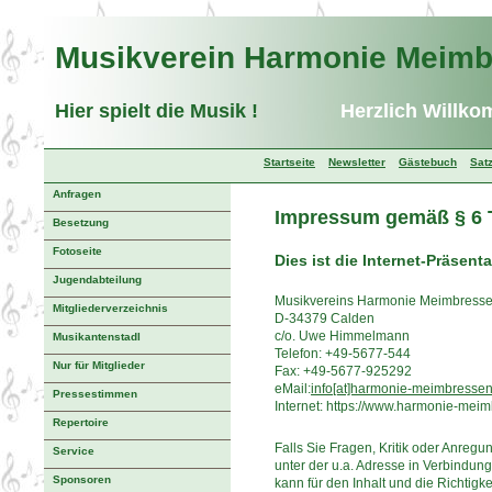
Musikverein Harmonie Meim
Hier spielt die Musik !
Herzlich Willko
Startseite
Newsletter
Gästebuch
Sat
Anfragen
Impressum gemäß § 6 T
Besetzung
Fotoseite
Dies ist die Internet-Präsent
Jugendabteilung
Musikvereins Harmonie Meimbress
Mitgliederverzeichnis
D-34379 Calden
c/o. Uwe Himmelmann
Musikantenstadl
Telefon: +49-5677-544
Nur für Mitglieder
Fax: +49-5677-925292
eMail:
info[at]harmonie-meimbresse
Pressestimmen
Internet: https://www.harmonie-mei
Repertoire
Falls Sie Fragen, Kritik oder Anreg
Service
unter der u.a. Adresse in Verbindun
Sponsoren
kann für den Inhalt und die Richtig