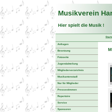
Musikverein Ha
Hier spielt die Mus
Start
Anfragen
M
Besetzung
Fotoseite
Jugendabteilung
Mitgliederverzeichnis
Musikantenstadl
Nur für Mitglieder
Pressestimmen
Repertoire
Service
Sponsoren