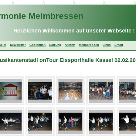
rmonie Meimbressen
ik !
Herzlichen Willkommen auf unserer Webseite !
seite
Newsletter
Gästebuch
Satzung
Anfahrt
Meimbressen
Links
Email
usikantenstadl onTour Eissporthalle Kassel 02.02.2