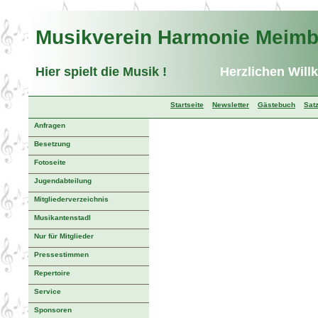
Musikverein Harmonie Meim
Hier spielt die Musik !
Herzlichen Will
Startseite
Newsletter
Gästebuch
Sat
Anfragen
Besetzung
Fotoseite
Jugendabteilung
Mitgliederverzeichnis
Musikantenstadl
Nur für Mitglieder
Pressestimmen
Repertoire
Service
Sponsoren